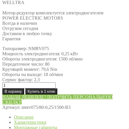
WELLTRA
Мотор-редуктор комплектуется электродвигателем
POWER ELECTRIC MOTORS
Всегда в наличии
Отгрузим сегодня
Доставим в любую точку
Гарантия
Типоразмер: NMRV075
Мощность электродвигателя: 0,25 кВт
Обороты электродвигателя: 1500 об/мин
Передаточное число: 80
Крутящий момент: 79,6 Nm
Обороты на выходе: 18 об/мин
Сервис фактор: 2,3
Количество
товара
В корзину
Купить в 1 клик
Мотор-
НАШЛИ ДЕШЕВЛЕ? ПОЛУЧИТЬ ПЕРСОНАЛЬНУЮ
редуктор
СКИДКУ
NMRV075/80-
Артикул:
nmrv075/80-0,25/1500-B3
0,25/1500-
B3
Описание
Характеристики
Монтажные габариты