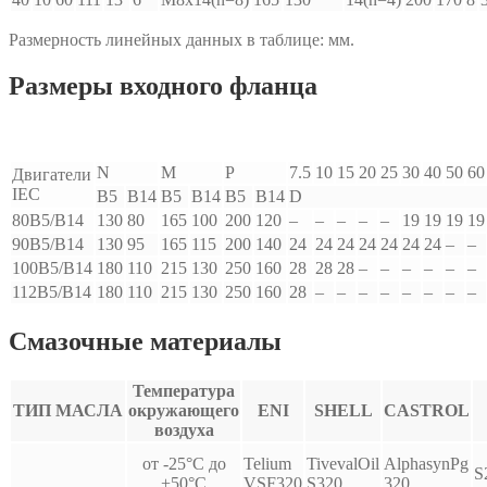
Размерность линейных данных в таблице: мм.
Размеры входного фланца
N
M
P
7.5
10
15
20
25
30
40
50
60
Двигатели
IEC
B5
B14
B5
B14
B5
B14
D
80B5/B14
130
80
165
100
200
120
–
–
–
–
–
19
19
19
19
90B5/B14
130
95
165
115
200
140
24
24
24
24
24
24
24
–
–
100B5/B14
180
110
215
130
250
160
28
28
28
–
–
–
–
–
–
112B5/B14
180
110
215
130
250
160
28
–
–
–
–
–
–
–
–
Смазочные материалы
Температура
ТИП МАСЛА
окружающего
ENI
SHELL
CASTROL
воздуха
от -25°С до
Telium
TivevalOil
AlphasynPg
S
+50°С
VSF320
S320
320