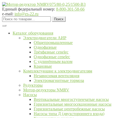
Перейти
Перейти
к
к
Единый федеральный номер:
8-800-301-58-66
навигации
содержимому
e-mail:
info@es-22.ru
Искать:
Поиск
Каталог оборудования
Электродвигатели АИР
Общепромышленные
Однофазные
Трёхфазные cenelec
Однофазные cenelec
С удлинённым валом
Крановые
Комплектующие к электродвигателям
Независимая вентиляция
Электромагнитные тормоза
Редукторы
Мотор-редукторы NMRV
Насосы
Вертикальные многоступенчатые насосы
Горизонтальные многосекционные насосы
Горизонтальные центробежные насосы
Насосы типа Д (двухстороннего входа)