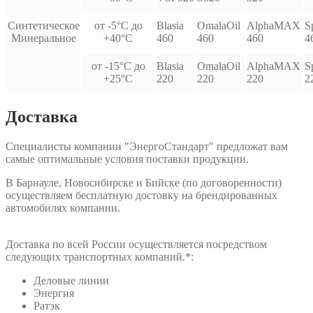
Синтетическое
от -5°С до
Blasia
OmalaOil
AlphaMAX
S
Минеральное
+40°С
460
460
460
4
от -15°С до
Blasia
OmalaOil
AlphaMAX
S
+25°С
220
220
220
2
Доставка
Специалисты компании "ЭнергоСтандарт" предложат вам
самые оптимальные условия поставки продукции.
В Барнауле, Новосибирске и Бийске (по договоренности)
осуществляем бесплатную достовку на брендированных
автомобилях компании.
Доставка по всей России осуществляется посредством
следующих транспортных компаний.*:
Деловые линии
Энергия
Ратэк