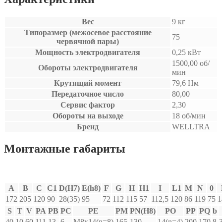
Вес
9 кг
Типоразмер (межосевое расстояние
75
червячной пары)
Мощность электродвигателя
0,25 кВт
1500,00 об/
Обороты электродвигателя
мин
Крутящий момент
79,6 Нм
Передаточное число
80,00
Сервис фактор
2,30
Обороты на выходе
18 об/мин
Бренд
WELLTRA
Монтажные габариты
A
B
C
C1
D(H7)
E(h8)
F
G
H
H1
I
L1
M
N
0
172
205
120
90
28(35)
95
72
112
115
57
112,5
120
86
119
75
1
S
T
V
PA
PB
PC
PE
PM
PN(H8)
PO
PP
PQ
b
40
10
60
111
13
6
M8x14(n=8)
165
130
14(n=4)
200
170
8