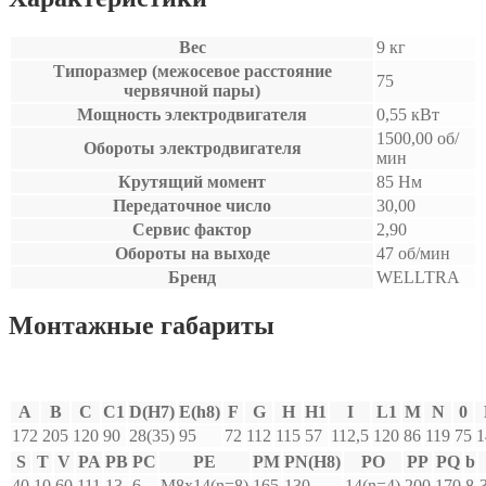
Вес
9 кг
Типоразмер (межосевое расстояние
75
червячной пары)
Мощность электродвигателя
0,55 кВт
1500,00 об/
Обороты электродвигателя
мин
Крутящий момент
85 Нм
Передаточное число
30,00
Сервис фактор
2,90
Обороты на выходе
47 об/мин
Бренд
WELLTRA
Монтажные габариты
A
B
C
C1
D(H7)
E(h8)
F
G
H
H1
I
L1
M
N
0
172
205
120
90
28(35)
95
72
112
115
57
112,5
120
86
119
75
1
S
T
V
PA
PB
PC
PE
PM
PN(H8)
PO
PP
PQ
b
40
10
60
111
13
6
M8x14(n=8)
165
130
14(n=4)
200
170
8