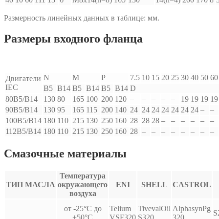
Размерность линейных данных в таблице: мм.
Размеры входного фланца
N
M
P
7.5
10
15
20
25
30
40
50
60
Двигатели
IEC
B5
B14
B5
B14
B5
B14
D
80B5/B14
130
80
165
100
200
120
–
–
–
–
–
19
19
19
19
90B5/B14
130
95
165
115
200
140
24
24
24
24
24
24
24
–
–
100B5/B14
180
110
215
130
250
160
28
28
28
–
–
–
–
–
–
112B5/B14
180
110
215
130
250
160
28
–
–
–
–
–
–
–
–
Смазочные материалы
Температура
ТИП МАСЛА
окружающего
ENI
SHELL
CASTROL
воздуха
от -25°С до
Telium
TivevalOil
AlphasynPg
S
+50°С
VSF320
S320
320