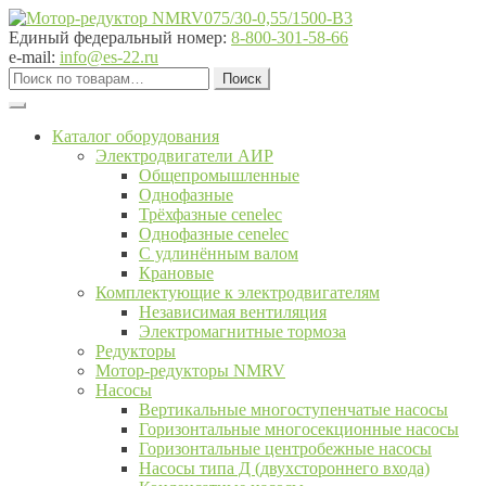
Перейти
Перейти
к
к
Единый федеральный номер:
8-800-301-58-66
навигации
содержимому
e-mail:
info@es-22.ru
Искать:
Поиск
Каталог оборудования
Электродвигатели АИР
Общепромышленные
Однофазные
Трёхфазные cenelec
Однофазные cenelec
С удлинённым валом
Крановые
Комплектующие к электродвигателям
Независимая вентиляция
Электромагнитные тормоза
Редукторы
Мотор-редукторы NMRV
Насосы
Вертикальные многоступенчатые насосы
Горизонтальные многосекционные насосы
Горизонтальные центробежные насосы
Насосы типа Д (двухстороннего входа)