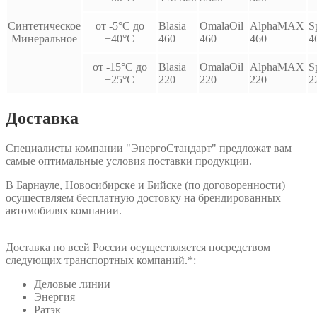
Синтетическое
от -5°С до
Blasia
OmalaOil
AlphaMAX
S
Минеральное
+40°С
460
460
460
4
от -15°С до
Blasia
OmalaOil
AlphaMAX
S
+25°С
220
220
220
2
Доставка
Специалисты компании "ЭнергоСтандарт" предложат вам
самые оптимальные условия поставки продукции.
В Барнауле, Новосибирске и Бийске (по договоренности)
осуществляем бесплатную достовку на брендированных
автомобилях компании.
Доставка по всей России осуществляется посредством
следующих транспортных компаний.*:
Деловые линии
Энергия
Ратэк