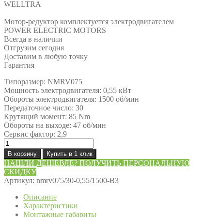
WELLTRA
Мотор-редуктор комплектуется электродвигателем
POWER ELECTRIC MOTORS
Всегда в наличии
Отгрузим сегодня
Доставим в любую точку
Гарантия
Типоразмер: NMRV075
Мощность электродвигателя: 0,55 кВт
Обороты электродвигателя: 1500 об/мин
Передаточное число: 30
Крутящий момент: 85 Nm
Обороты на выходе: 47 об/мин
Сервис фактор: 2,9
Количество
товара
В корзину
Купить в 1 клик
Мотор-
НАШЛИ ДЕШЕВЛЕ? ПОЛУЧИТЬ ПЕРСОНАЛЬНУЮ
редуктор
СКИДКУ
NMRV075/30-
Артикул:
nmrv075/30-0,55/1500-B3
0,55/1500-
B3
Описание
Характеристики
Монтажные габариты