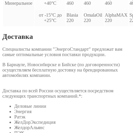
Минеральное
+40°С
460
460
460
4
от -15°С до
Blasia
OmalaOil
AlphaMAX
S
+25°С
220
220
220
2
Доставка
Специалисты компании "ЭнергоСтандарт" предложат вам
самые оптимальные условия поставки продукции.
В Барнауле, Новосибирске и Бийске (по договоренности)
осуществляем бесплатную достовку на брендированных
автомобилях компании.
Доставка по всей России осуществляется посредством
следующих транспортных компаний.*:
Деловые линии
Энергия
Ратэк
ЖелДорЭкспедиция
ЖелдорАльянс
ПЭК