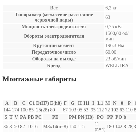
Вес
6,2 кг
Типоразмер (межосевое расстояние
63
червячной пары)
Мощность электродвигателя
0,75 кВт
1500,00 об/
Обороты электродвигателя
мин
Крутящий момент
196,3 Нм
Передаточное число
60,00
Обороты на выходе
23 об/мин
Бренд
WELLTRA
Монтажные габариты
A
B
C
C1
D(H7)
E(h8)
F
G
H
H1
I
L1
M
N
0
P
144
174
100
85
25(28)
80
67
103
95
53
95
112
72
102
63
110
S
T
V
PA
PB
PC
PE
PM
PN(H8)
PO
PP
PQ
b
11
36
8
50
82
10
6
M8x14(n=8)
150
115
180
142
8
28,3
(n=4)