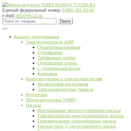
Перейти
Перейти
к
к
Единый федеральный номер:
8-800-301-58-66
навигации
содержимому
e-mail:
info@es-22.ru
Искать:
Поиск
Каталог оборудования
Электродвигатели АИР
Общепромышленные
Однофазные
Трёхфазные cenelec
Однофазные cenelec
С удлинённым валом
Крановые
Комплектующие к электродвигателям
Независимая вентиляция
Электромагнитные тормоза
Редукторы
Мотор-редукторы NMRV
Насосы
Вертикальные многоступенчатые насосы
Горизонтальные многосекционные насосы
Горизонтальные центробежные насосы
Насосы типа Д (двухстороннего входа)