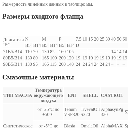
Размерность линейных данных в таблице: мм.
Размеры входного фланца
N
M
P
7.5
10
15
20
25
30
40
50
60
Двигатели
IEC
B5
B14
B5
B14
B5
B14
D
71B5/B14
110
70
130
85
160
105
–
–
–
–
–
–
14
14
14
80B5/B14
130
80
165
100
200
120
19
19
19
19
19
19
19
19
19
90B5/B14
130
95
165
115
200
140
24
24
24
24
24
24
–
–
–
Смазочные материалы
Температура
ТИП МАСЛА
окружающего
ENI
SHELL
CASTROL
воздуха
от -25°С до
Telium
TivevalOil
AlphasynPg
S
+50°С
VSF320
S320
320
Синтетическое
от -5°С до
Blasia
OmalaOil
AlphaMAX
S