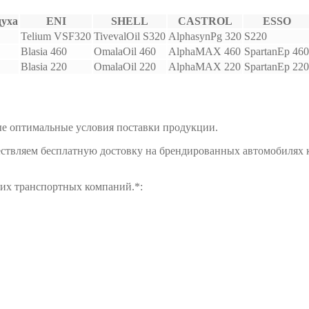
духа
ENI
SHELL
CASTROL
ESSO
Telium VSF320
TivevalOil S320
AlphasynPg 320
S220
Blasia 460
OmalaOil 460
AlphaMAX 460
SpartanEp 460
Blasia 220
OmalaOil 220
AlphaMAX 220
SpartanEp 220
е оптимальные условия поставки продукции.
ществляем бесплатную достовку на брендированных автомобилях 
щих транспортных компаний.*: