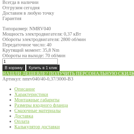
Всегда в наличии
Отгрузим сегодня
Доставим в любую точку
Гарантия
Типоразмер: NMRV040
Мощность электродвигателя: 0,37 кВт
Обороты электродвигателя: 2800 об/мин
Передаточное число: 40
Крутящий момент: 35,8 Nm
Обороты на выходе: 70 об/мин
Количество
товара
В корзину
Купить в 1 клик
Мотор-
НАШЛИ ДЕШЕВЛЕ? ПОЛУЧИТЬ ПЕРСОНАЛЬНУЮ СКИД
редуктор
Артикул:
nmrv040/40-0,37/3000-B3
NMRV040/40-
0,37/3000-
Описание
B3
Характеристики
Монтажные габариты
Размеры входного фланца
Смазочные материалы
Доставка
Оплата
Калькулятор доставки