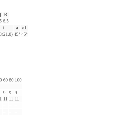
Q
R
5
6,5
t
a
a1
8(21,8)
45°
45°
0
60
80
100
9
9
9
1
11
11
11
–
–
–
–
–
–