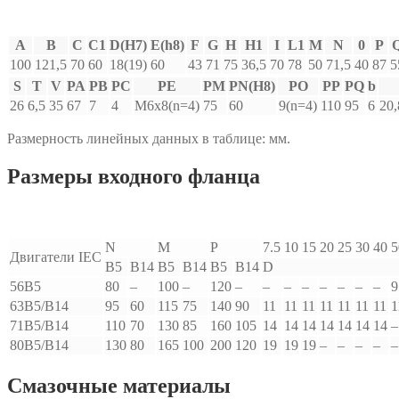
A
B
C
C1
D(H7)
E(h8)
F
G
H
H1
I
L1
M
N
0
P
100
121,5
70
60
18(19)
60
43
71
75
36,5
70
78
50
71,5
40
87
5
S
T
V
PA
PB
PC
PE
PM
PN(H8)
PO
PP
PQ
b
26
6,5
35
67
7
4
M6x8(n=4)
75
60
9(n=4)
110
95
6
20,
Размерность линейных данных в таблице: мм.
Размеры входного фланца
N
M
P
7.5
10
15
20
25
30
40
5
Двигатели IEC
B5
B14
B5
B14
B5
B14
D
56B5
80
–
100
–
120
–
–
–
–
–
–
–
–
9
63B5/B14
95
60
115
75
140
90
11
11
11
11
11
11
11
1
71B5/B14
110
70
130
85
160
105
14
14
14
14
14
14
14
–
80B5/B14
130
80
165
100
200
120
19
19
19
–
–
–
–
–
Смазочные материалы