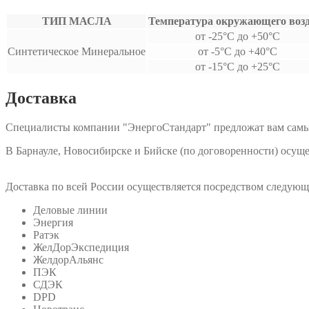
ТИП МАСЛА
Температура окружающего воз
от -25°С до +50°С
Синтетическое Минеральное
от -5°С до +40°С
от -15°С до +25°С
Доставка
Специалисты компании "ЭнергоСтандарт" предложат вам самы
В Барнауле, Новосибирске и Бийске (по договоренности) осу
Доставка по всей России осуществляется посредством следую
Деловые линии
Энергия
Ратэк
ЖелДорЭкспедиция
ЖелдорАльянс
ПЭК
СДЭК
DPD