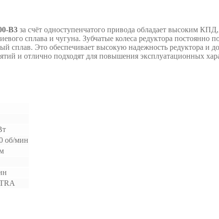
00-B3
за счёт одноступенчатого привода обладает высоким КПД
иевого сплава и чугуна. Зубчатые колеса редуктора постоянно 
овый сплав. Это обеспечивает высокую надежность редуктора и
ятий и отлично подходят для повышения эксплуатационных хара
Вт
0 об/мин
Нм
ин
TRA