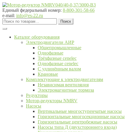
Перейти
Перейти
к
к
Единый федеральный номер:
8-800-301-58-66
навигации
содержимому
e-mail:
info@es-22.ru
Искать:
Поиск
Каталог оборудования
Электродвигатели АИР
Общепромышленные
Однофазные
Трёхфазные cenelec
Однофазные cenelec
С удлинённым валом
Крановые
Комплектующие к электродвигателям
Независимая вентиляция
Электромагнитные тормоза
Редукторы
Мотор-редукторы NMRV
Насосы
Вертикальные многоступенчатые насосы
Горизонтальные многосекционные насосы
Горизонтальные центробежные насосы
Насосы типа Д (двухстороннего входа)