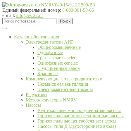
Перейти
Перейти
к
к
Единый федеральный номер:
8-800-301-58-66
навигации
содержимому
e-mail:
info@es-22.ru
Искать:
Поиск
Каталог оборудования
Электродвигатели АИР
Общепромышленные
Однофазные
Трёхфазные cenelec
Однофазные cenelec
С удлинённым валом
Крановые
Комплектующие к электродвигателям
Независимая вентиляция
Электромагнитные тормоза
Редукторы
Мотор-редукторы NMRV
Насосы
Вертикальные многоступенчатые насосы
Горизонтальные многосекционные насосы
Горизонтальные центробежные насосы
Насосы типа Д (двухстороннего входа)