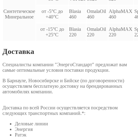
Синтетическое
от -5°С до
Blasia
OmalaOil
AlphaMAX
S
Минеральное
+40°С
460
460
460
4
от -15°С до
Blasia
OmalaOil
AlphaMAX
S
+25°С
220
220
220
2
Доставка
Специалисты компании "ЭнергоСтандарт" предложат вам
самые оптимальные условия поставки продукции.
В Барнауле, Новосибирске и Бийске (по договоренности)
осуществляем бесплатную достовку на брендированных
автомобилях компании.
Доставка по всей России осуществляется посредством
следующих транспортных компаний.*:
Деловые линии
Энергия
Ратэк