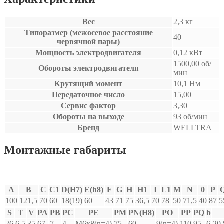
Вес
2,3 кг
Типоразмер (межосевое расстояние
40
червячной пары)
Мощность электродвигателя
0,12 кВт
1500,00 об/
Обороты электродвигателя
мин
Крутящий момент
10,1 Нм
Передаточное число
15,00
Сервис фактор
3,30
Обороты на выходе
93 об/мин
Бренд
WELLTRA
Монтажные габариты
A
B
C
C1
D(H7)
E(h8)
F
G
H
H1
I
L1
M
N
0
P
100
121,5
70
60
18(19)
60
43
71
75
36,5
70
78
50
71,5
40
87
5
S
T
V
PA
PB
PC
PE
PM
PN(H8)
PO
PP
PQ
b
26
6,5
35
67
7
4
M6x8(n=4)
75
60
9(n=4)
110
95
6
20,