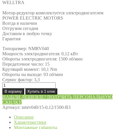
WELLTRA
Мотор-редуктор комплектуется электродвигателем
POWER ELECTRIC MOTORS
Всегда в наличии
Отгрузим сегодня
Доставим в любую точку
Гарантия
Типоразмер: NMRV040
Мощность электродвигателя: 0,12 кВт
Обороты электродвигателя: 1500 об/мин
Передаточное число: 15
Крутящий момент: 10,1 Nm
Обороты на выходе: 93 об/мин
Сервис фактор: 3,3
Количество
товара
В корзину
Купить в 1 клик
Мотор-
НАШЛИ ДЕШЕВЛЕ? ПОЛУЧИТЬ ПЕРСОНАЛЬНУЮ
редуктор
СКИДКУ
NMRV040/15-
Артикул:
nmrv040/15-0,12/1500-В3
0,12/1500-
В3
Описание
Характеристики
Монтажные габариты