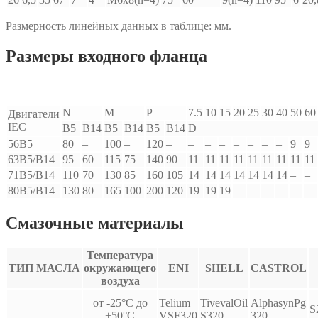
Размерность линейных данных в таблице: мм.
Размеры входного фланца
N
M
P
7.5
10
15
20
25
30
40
50
60
Двигатели
IEC
B5
B14
B5
B14
B5
B14
D
56B5
80
–
100
–
120
–
–
–
–
–
–
–
–
9
9
63B5/B14
95
60
115
75
140
90
11
11
11
11
11
11
11
11
11
71B5/B14
110
70
130
85
160
105
14
14
14
14
14
14
14
–
–
80B5/B14
130
80
165
100
200
120
19
19
19
–
–
–
–
–
–
Смазочные материалы
Температура
ТИП МАСЛА
окружающего
ENI
SHELL
CASTROL
воздуха
от -25°С до
Telium
TivevalOil
AlphasynPg
S
+50°С
VSF320
S320
320