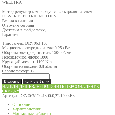
WELLTRA
Мотор-редуктор комплектуется электродвигателем
POWER ELECTRIC MOTORS
Всегда в наличии
Отгрузим сегодня
Доставим в любую точку
Гарантия
Типоразмер: DRV063-150
Мощность электродвигателя: 0,25 кВт
Обороты электродвигателя: 1500 об/мин
Передаточное число: 1800
Крутящий момент: 1199 Nm
Обороты на выходе: 0,8 об/мин
Сервис фактор: 1,8
Количество
товара
В корзину
Купить в 1 клик
Мотор-
НАШЛИ ДЕШЕВЛЕ? ПОЛУЧИТЬ ПЕРСОНАЛЬНУЮ
редуктор
СКИДКУ
DRV063/150-
Артикул:
DRV063/150-1800-0,25/1500-В3
1800-
0,25/1500-
Описание
В3
Характеристики
Монтажные габариты