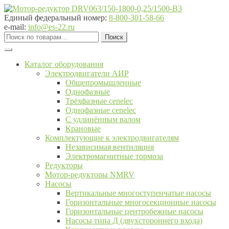
Перейти
Перейти
к
к
Единый федеральный номер:
8-800-301-58-66
навигации
содержимому
e-mail:
info@es-22.ru
Искать:
Поиск
Каталог оборудования
Электродвигатели АИР
Общепромышленные
Однофазные
Трёхфазные cenelec
Однофазные cenelec
С удлинённым валом
Крановые
Комплектующие к электродвигателям
Независимая вентиляция
Электромагнитные тормоза
Редукторы
Мотор-редукторы NMRV
Насосы
Вертикальные многоступенчатые насосы
Горизонтальные многосекционные насосы
Горизонтальные центробежные насосы
Насосы типа Д (двухстороннего входа)