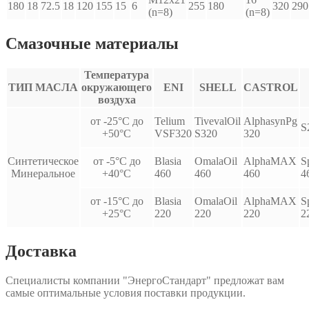
180
18
72.5
18
120
155
15
6
255
180
320
290
(n=8)
(n=8)
Смазочные материалы
Температура
ТИП МАСЛА
окружающего
ENI
SHELL
CASTROL
воздуха
от -25°С до
Telium
TivevalOil
AlphasynPg
S
+50°С
VSF320
S320
320
Синтетическое
от -5°С до
Blasia
OmalaOil
AlphaMAX
S
Минеральное
+40°С
460
460
460
4
от -15°С до
Blasia
OmalaOil
AlphaMAX
S
+25°С
220
220
220
2
Доставка
Специалисты компании "ЭнергоСтандарт" предложат вам
самые оптимальные условия поставки продукции.