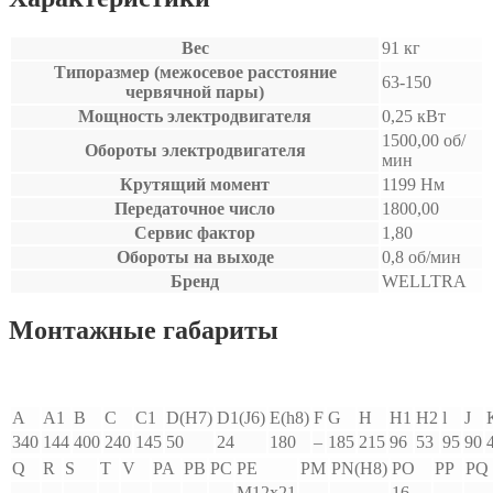
Вес
91 кг
Типоразмер (межосевое расстояние
63-150
червячной пары)
Мощность электродвигателя
0,25 кВт
1500,00 об/
Обороты электродвигателя
мин
Крутящий момент
1199 Нм
Передаточное число
1800,00
Сервис фактор
1,80
Обороты на выходе
0,8 об/мин
Бренд
WELLTRA
Монтажные габариты
A
A1
В
С
C1
D(H7)
D1(J6)
E(h8)
F
G
H
H1
H2
l
J
340
144
400
240
145
50
24
180
–
185
215
96
53
95
90
Q
R
S
T
V
PA
PB
PC
PE
PM
PN(H8)
PO
PP
PQ
M12x21
16