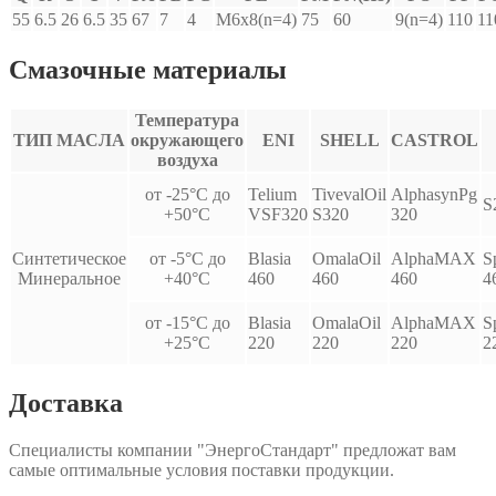
55
6.5
26
6.5
35
67
7
4
M6x8(n=4)
75
60
9(n=4)
110
11
Смазочные материалы
Температура
ТИП МАСЛА
окружающего
ENI
SHELL
CASTROL
воздуха
от -25°С до
Telium
TivevalOil
AlphasynPg
S
+50°С
VSF320
S320
320
Синтетическое
от -5°С до
Blasia
OmalaOil
AlphaMAX
S
Минеральное
+40°С
460
460
460
4
от -15°С до
Blasia
OmalaOil
AlphaMAX
S
+25°С
220
220
220
2
Доставка
Специалисты компании "ЭнергоСтандарт" предложат вам
самые оптимальные условия поставки продукции.