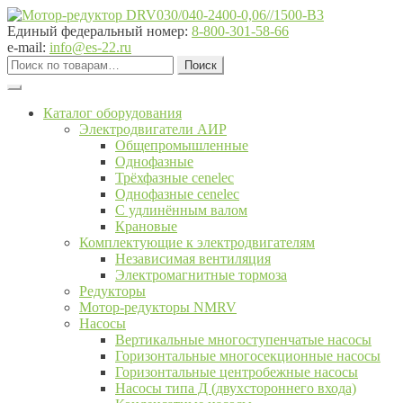
Перейти
Перейти
к
к
Единый федеральный номер:
8-800-301-58-66
навигации
содержимому
e-mail:
info@es-22.ru
Искать:
Поиск
Каталог оборудования
Электродвигатели АИР
Общепромышленные
Однофазные
Трёхфазные cenelec
Однофазные cenelec
С удлинённым валом
Крановые
Комплектующие к электродвигателям
Независимая вентиляция
Электромагнитные тормоза
Редукторы
Мотор-редукторы NMRV
Насосы
Вертикальные многоступенчатые насосы
Горизонтальные многосекционные насосы
Горизонтальные центробежные насосы
Насосы типа Д (двухстороннего входа)