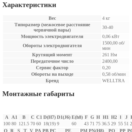
Характеристики
Вес
4 кг
Типоразмер (межосевое расстояние
30-40
червячной пары)
Мощность электродвигателя
0,06 кВт
1500,00 об/
Обороты электродвигателя
мин
Крутящий момент
261 Нм
Передаточное число
2400,00
Сервис фактор
0,20
Обороты на выходе
0,58 об/мин
Бренд
WELLTRA
Монтажные габариты
A
A1
В
С
C1
D(H7)
D1(J6)
E(h8)
F
G
H
H1
H2
l
J
100
80
121.5
70
60
18(19)
9
60
43
71
75
36.5
29
55
51
Q
R
S
T
V
PA
PB
PC
PE
PM
PN(H8)
PO
PP
P