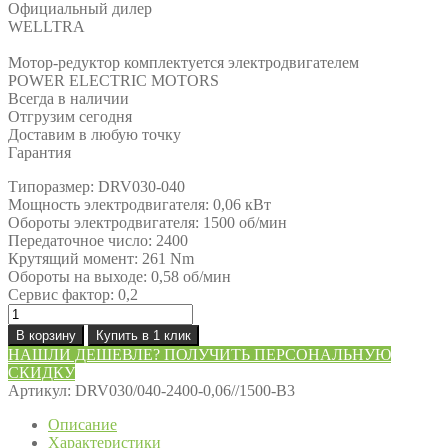
Официальный дилер
WELLTRA
Мотор-редуктор комплектуется электродвигателем
POWER ELECTRIC MOTORS
Всегда в наличии
Отгрузим сегодня
Доставим в любую точку
Гарантия
Типоразмер: DRV030-040
Мощность электродвигателя: 0,06 кВт
Обороты электродвигателя: 1500 об/мин
Передаточное число: 2400
Крутящий момент: 261 Nm
Обороты на выходе: 0,58 об/мин
Сервис фактор: 0,2
Количество
товара
В корзину
Купить в 1 клик
Мотор-
НАШЛИ ДЕШЕВЛЕ? ПОЛУЧИТЬ ПЕРСОНАЛЬНУЮ
редуктор
СКИДКУ
DRV030/040-
Артикул:
DRV030/040-2400-0,06//1500-В3
2400-
0,06//1500-
Описание
В3
Характеристики