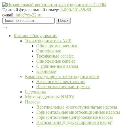
Перейти
Перейти
к
к
Единый федеральный номер:
8-800-301-58-66
навигации
содержимому
e-mail:
info@es-22.ru
Искать:
Поиск
Каталог оборудования
Электродвигатели АИР
Общепромышленные
Однофазные
Трёхфазные cenelec
Однофазные cenelec
С удлинённым валом
Крановые
Комплектующие к электродвигателям
Независимая вентиляция
Электромагнитные тормоза
Редукторы
Мотор-редукторы NMRV
Насосы
Вертикальные многоступенчатые насосы
Горизонтальные многосекционные насосы
Горизонтальные центробежные насосы
Насосы типа Д (двухстороннего входа)