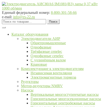
Перейти
Перейти
к
к
навигации
содержимому
Единый федеральный номер:
8-800-301-58-66
e-mail:
info@es-22.ru
Искать:
Поиск
Каталог оборудования
Электродвигатели АИР
Общепромышленные
Однофазные
Трёхфазные cenelec
Однофазные cenelec
С удлинённым валом
Крановые
Комплектующие к электродвигателям
Независимая вентиляция
Электромагнитные тормоза
Редукторы
Мотор-редукторы NMRV
Насосы
Вертикальные многоступенчатые насосы
Горизонтальные многосекционные насосы
Горизонтальные центробежные насосы