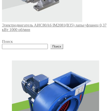
Электродвигатель АИС80А6 IM2081(B35) лапы+фланец 0,37
кВт 1000 об/мин
Поиск
Поиск