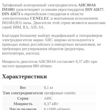
Трёхфазный асинхронный электродвигатель
АИС80А6
IM1081
удовлетворяет условиям евростандартов
DIN 42677
,
DIN 42673
и европейским стандартам в области
электротехники
CENELEC
и монтажным исполнением:
IM1081(B3) лапы. Двигатели этой серии являются аналогами
серий IMM, RA, АIS, 6A.
Благодаря большому выбору модификаций и типоразмеров
электродвигатели марки АИС широко используются в
приводах новых российских и импортных механизмов, не
требующих регулирования оборотов (редукторы,
вентиляторы, насосы).
Мощность двигателя АИС80А6 составляет 0,37 кВт при
частоте вращения 880 об/мин.
Характеристики
Вес
8,1 кг
Тип электродвигателя
трехфазные cenelec
Серия
АИС
Мощность
0,37 кВт
Число полюсов
6 (1000 об/мин)