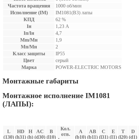
Частота вращения
1000 об/мин
Исполнение (IM)
IM1081(B3) лапы
КПД
62 %
Iн
1,23 А
Iп/Iн
4,7
Mm/Мн
1,9
Мп/Мн
2
Класс защиты
IP55
Цвет
серый
Марка
POWER-ELECTRIC MOTORS
Монтажные габариты
Монтажное исполнение IM1081
(ЛАПЫ):
Кол.
L
HD
H
AC
В
A
AB
C
E
T
D
отв.
(130)
(h31)
(h)
(d30)
(l10)
(b10)
(b11)
(l31)
(I1)
(l20)
(d1)