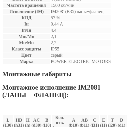
Частота вращения
1500 об/мин
Исполнение (IM)
IM2081(B35) лапы+фланец
КПД
57 %
Iн
0,44 А
Iп/Iн
4,4
Mm/Мн
2,1
Мп/Мн
2,2
Класс защиты
IP55
Цвет
серый
Марка
POWER-ELECTRIC MOTORS
Монтажные габариты
Монтажное исполнение IM2081
(ЛАПЫ + ФЛАНЕЦ):
Кол.
L
HD
H
AC
В
A
AB
C
E
T
D
отв.
(130)
(h31)
(h)
(d30)
(l10)
(b10)
(b11)
(l31)
(I1)
(l20)
(d1)