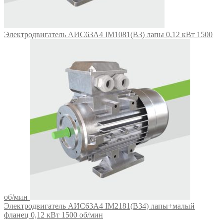
Электродвигатель АИС63А4 IM1081(B3) лапы 0,12 кВт 1500
об/мин
Электродвигатель АИС63А4 IM2181(B34) лапы+малый
фланец 0,12 кВт 1500 об/мин