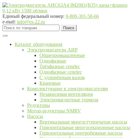
Перейти
Перейти
к
к
навигации
содержимому
Единый федеральный номер:
8-800-301-58-66
e-mail:
info@es-22.ru
Искать:
Поиск
Каталог оборудования
Электродвигатели АИР
Общепромышленные
Однофазные
Трёхфазные cenelec
Однофазные cenelec
С удлинённым валом
Крановые
Комплектующие к электродвигателям
Независимая вентиляция
Электромагнитные тормоза
Редукторы
Мотор-редукторы NMRV
Насосы
Вертикальные многоступенчатые насосы
Горизонтальные многосекционные насосы
Горизонтальные центробежные насосы