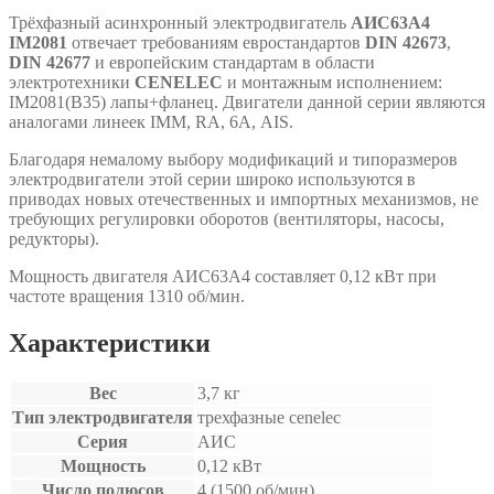
Трёхфазный асинхронный электродвигатель
АИС63А4
IM2081
отвечает требованиям евростандартов
DIN 42673
,
DIN 42677
и европейским стандартам в области
электротехники
CENELEC
и монтажным исполнением:
IM2081(B35) лапы+фланец. Двигатели данной серии являются
аналогами линеек IMM, RA, 6A, АIS.
Благодаря немалому выбору модификаций и типоразмеров
электродвигатели этой серии широко используются в
приводах новых отечественных и импортных механизмов, не
требующих регулировки оборотов (вентиляторы, насосы,
редукторы).
Мощность двигателя АИС63А4 составляет 0,12 кВт при
частоте вращения 1310 об/мин.
Характеристики
Вес
3,7 кг
Тип электродвигателя
трехфазные cenelec
Серия
АИС
Мощность
0,12 кВт
Число полюсов
4 (1500 об/мин)