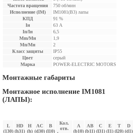
Частота вращения
750 об/мин
Исполнение (IM)
IM1081(B3) лапы
КПД
91 %
Iн
63 А
Iп/Iн
6,5
Mm/Мн
1,9
Мп/Мн
2
Класс защиты
IP55
Цвет
серый
Марка
POWER-ELECTRIC MOTORS
Монтажные габариты
Монтажное исполнение IM1081
(ЛАПЫ):
Кол.
L
HD
H
AC
В
A
AB
C
E
T
D
отв.
(130)
(h31)
(h)
(d30)
(l10)
(b10)
(b11)
(l31)
(I1)
(l20)
(d1)