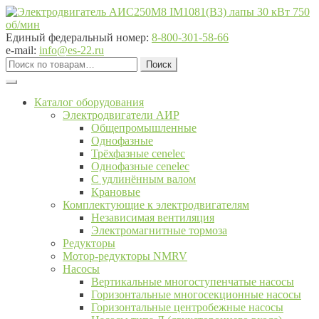
Перейти
Перейти
к
к
навигации
содержимому
Единый федеральный номер:
8-800-301-58-66
e-mail:
info@es-22.ru
Искать:
Поиск
Каталог оборудования
Электродвигатели АИР
Общепромышленные
Однофазные
Трёхфазные cenelec
Однофазные cenelec
С удлинённым валом
Крановые
Комплектующие к электродвигателям
Независимая вентиляция
Электромагнитные тормоза
Редукторы
Мотор-редукторы NMRV
Насосы
Вертикальные многоступенчатые насосы
Горизонтальные многосекционные насосы
Горизонтальные центробежные насосы