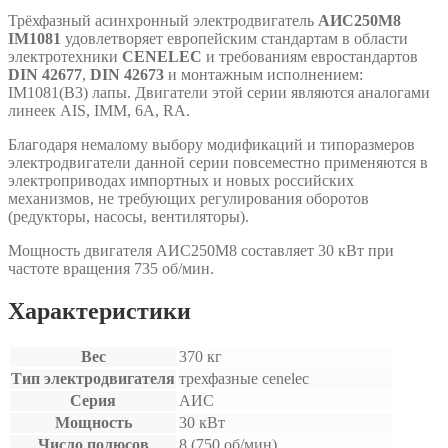
Трёхфазный асинхронный электродвигатель
АИС250М8
IM1081
удовлетворяет европейским стандартам в области
электротехники
CENELEC
и требованиям евростандартов
DIN 42677
,
DIN 42673
и монтажным исполнением:
IM1081(B3) лапы. Двигатели этой серии являются аналогами
линеек АIS, IMM, 6A, RA.
Благодаря немалому выбору модификаций и типоразмеров
электродвигатели данной серии повсеместно применяются в
электроприводах импортных и новых российских
механизмов, не требующих регулирования оборотов
(редукторы, насосы, вентиляторы).
Мощность двигателя АИС250М8 составляет 30 кВт при
частоте вращения 735 об/мин.
Характеристики
Вес
370 кг
Тип электродвигателя
трехфазные cenelec
Серия
АИС
Мощность
30 кВт
Число полюсов
8 (750 об/мин)