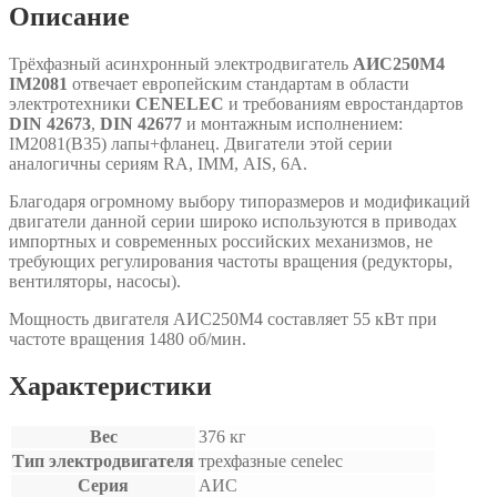
Описание
Трёхфазный асинхронный электродвигатель
АИС250М4
IM2081
отвечает европейским стандартам в области
электротехники
CENELEC
и требованиям евростандартов
DIN 42673
,
DIN 42677
и монтажным исполнением:
IM2081(B35) лапы+фланец. Двигатели этой серии
аналогичны сериям RA, IMM, АIS, 6A.
Благодаря огромному выбору типоразмеров и модификаций
двигатели данной серии широко используются в приводах
импортных и современных российских механизмов, не
требующих регулирования частоты вращения (редукторы,
вентиляторы, насосы).
Мощность двигателя АИС250М4 составляет 55 кВт при
частоте вращения 1480 об/мин.
Характеристики
Вес
376 кг
Тип электродвигателя
трехфазные cenelec
Серия
АИС