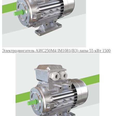
Электродвигатель АИС250М4 IM1081(B3) лапы 55 кВт 1500