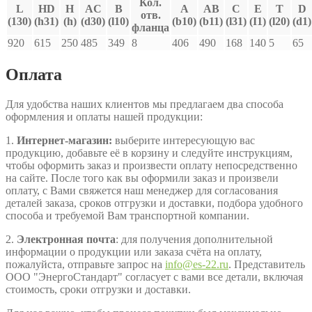
Кол.
L
HD
H
AC
В
A
AB
C
E
T
D
отв.
(130)
(h31)
(h)
(d30)
(l10)
(b10)
(b11)
(l31)
(I1)
(l20)
(d1)
фланца
920
615
250
485
349
8
406
490
168
140
5
65
Оплата
Для удобства наших клиентов мы предлагаем два способа
оформления и оплаты нашей продукции:
1.
Интернет-магазин:
выберите интересующую вас
продукцию, добавьте её в корзину и следуйте инструкциям,
чтобы оформить заказ и произвести оплату непосредственно
на сайте. После того как вы оформили заказ и произвели
оплату, с Вами свяжется наш менеджер для согласования
деталей заказа, сроков отгрузки и доставки, подбора удобного
способа и требуемой Вам транспортной компании.
2.
Электронная почта
: для получения дополнительной
информации о продукции или заказа счёта на оплату,
пожалуйста, отправьте запрос на
info@es-22.ru
. Представитель
ООО "ЭнергоСтандарт" согласует с вами все детали, включая
стоимость, сроки отгрузки и доставки.