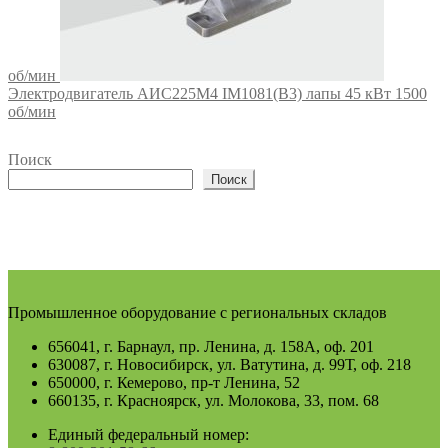
об/мин
Электродвигатель АИС225М4 IM1081(B3) лапы 45 кВт 1500
об/мин
Поиск
Поиск
Промышленное оборудование с региональных складов
656041, г. Барнаул, пр. Ленина, д. 158А, оф. 201
630087, г. Новосибирск, ул. Ватутина, д. 99Т, оф. 218
650000, г. Кемерово, пр-т Ленина, 52
660135, г. Красноярск, ул. Молокова, 33, пом. 68
Единый федеральный номер: