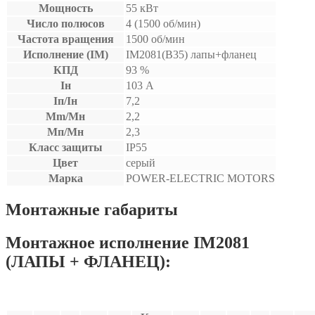
Мощность
55 кВт
Число полюсов
4 (1500 об/мин)
Частота вращения
1500 об/мин
Исполнение (IM)
IM2081(B35) лапы+фланец
КПД
93 %
Iн
103 А
Iп/Iн
7,2
Mm/Мн
2,2
Мп/Мн
2,3
Класс защиты
IP55
Цвет
серый
Марка
POWER-ELECTRIC MOTORS
Монтажные габариты
Монтажное исполнение IM2081
(ЛАПЫ + ФЛАНЕЦ):