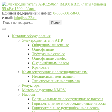
Перейти
Перейти
к
к
навигации
содержимому
Единый федеральный номер:
8-800-301-58-66
e-mail:
info@es-22.ru
Искать:
Поиск
Каталог оборудования
Электродвигатели АИР
Общепромышленные
Однофазные
Трёхфазные cenelec
Однофазные cenelec
С удлинённым валом
Крановые
Комплектующие к электродвигателям
Независимая вентиляция
Электромагнитные тормоза
Редукторы
Мотор-редукторы NMRV
Насосы
Вертикальные многоступенчатые насосы
Горизонтальные многосекционные насосы
Горизонтальные центробежные насосы