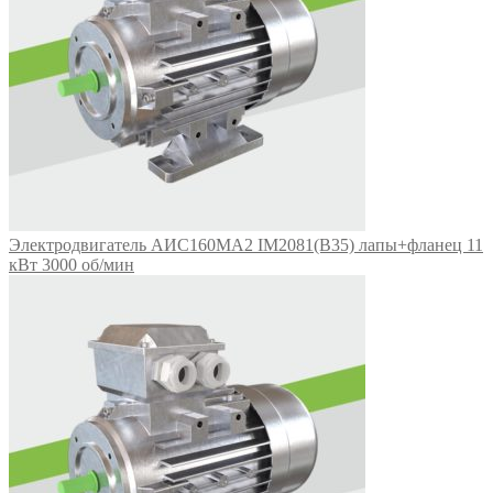
Электродвигатель АИС160МА2 IM2081(B35) лапы+фланец 11
кВт 3000 об/мин