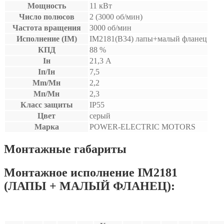
Мощность
11 кВт
Число полюсов
2 (3000 об/мин)
Частота вращения
3000 об/мин
Исполнение (IM)
IM2181(B34) лапы+малый фланец
КПД
88 %
Iн
21,3 А
Iп/Iн
7,5
Mm/Мн
2,2
Мп/Мн
2,3
Класс защиты
IP55
Цвет
серый
Марка
POWER-ELECTRIC MOTORS
Монтажные габариты
Монтажное исполнение IM2181
(ЛАПЫ + МАЛЫЙ ФЛАНЕЦ):