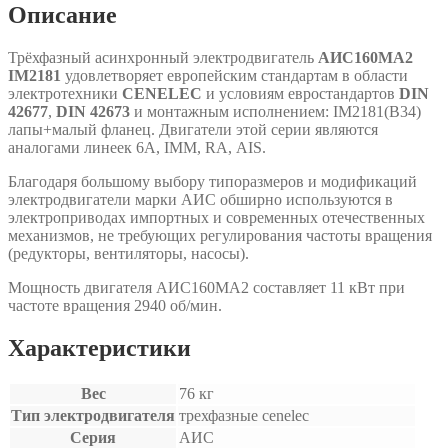
Описание
Трёхфазный асинхронный электродвигатель
АИС160МА2
IM2181
удовлетворяет европейским стандартам в области
электротехники
CENELEC
и условиям евростандартов
DIN
42677
,
DIN 42673
и монтажным исполнением: IM2181(B34)
лапы+малый фланец. Двигатели этой серии являются
аналогами линеек 6A, IMM, RA, АIS.
Благодаря большому выбору типоразмеров и модификаций
электродвигатели марки АИС обширно используются в
электроприводах импортных и современных отечественных
механизмов, не требующих регулирования частоты вращения
(редукторы, вентиляторы, насосы).
Мощность двигателя АИС160МА2 составляет 11 кВт при
частоте вращения 2940 об/мин.
Характеристики
Вес
76 кг
Тип электродвигателя
трехфазные cenelec
Серия
АИС