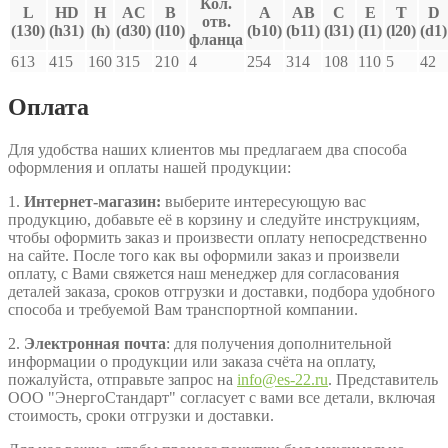
Кол.
L
HD
H
AC
В
A
AB
C
E
T
D
отв.
(130)
(h31)
(h)
(d30)
(l10)
(b10)
(b11)
(l31)
(I1)
(l20)
(d1)
фланца
613
415
160
315
210
4
254
314
108
110
5
42
Оплата
Для удобства наших клиентов мы предлагаем два способа
оформления и оплаты нашей продукции:
1.
Интернет-магазин:
выберите интересующую вас
продукцию, добавьте её в корзину и следуйте инструкциям,
чтобы оформить заказ и произвести оплату непосредственно
на сайте. После того как вы оформили заказ и произвели
оплату, с Вами свяжется наш менеджер для согласования
деталей заказа, сроков отгрузки и доставки, подбора удобного
способа и требуемой Вам транспортной компании.
2.
Электронная почта
: для получения дополнительной
информации о продукции или заказа счёта на оплату,
пожалуйста, отправьте запрос на
info@es-22.ru
. Представитель
ООО "ЭнергоСтандарт" согласует с вами все детали, включая
стоимость, сроки отгрузки и доставки.