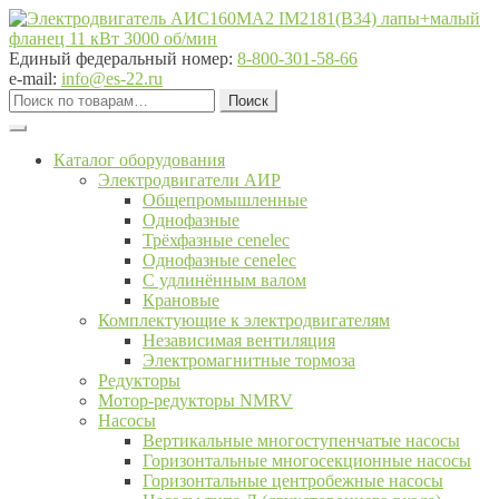
Перейти
Перейти
к
к
навигации
содержимому
Единый федеральный номер:
8-800-301-58-66
e-mail:
info@es-22.ru
Искать:
Поиск
Каталог оборудования
Электродвигатели АИР
Общепромышленные
Однофазные
Трёхфазные cenelec
Однофазные cenelec
С удлинённым валом
Крановые
Комплектующие к электродвигателям
Независимая вентиляция
Электромагнитные тормоза
Редукторы
Мотор-редукторы NMRV
Насосы
Вертикальные многоступенчатые насосы
Горизонтальные многосекционные насосы
Горизонтальные центробежные насосы