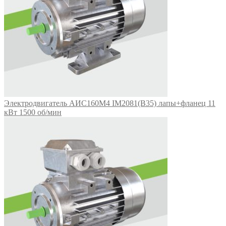
Электродвигатель АИС160М4 IM2081(B35) лапы+фланец 11
кВт 1500 об/мин