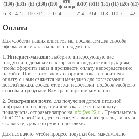
отв.
(130)
(h31)
(h)
(d30)
(l10)
(b10)
(b11)
(l31)
(I1)
(l20)
(d1)
фланца
613
415
160
315
210
4
254
314
108
110
5
42
Оплата
Для удобства наших клиентов мы предлагаем два способа
оформления и оплаты нашей продукции:
1.
Интернет-магазин:
выберите интересующую вас
продукцию, добавьте её в корзину и следуйте инструкциям,
чтобы оформить заказ и произвести оплату непосредственно
на сайте. После того как вы оформили заказ и произвели
оплату, с Вами свяжется наш менеджер для согласования
деталей заказа, сроков отгрузки и доставки, подбора удобного
способа и требуемой Вам транспортной компании.
2.
Электронная почта
: для получения дополнительной
информации о продукции или заказа счёта на оплату,
пожалуйста, отправьте запрос на
info@es-22.ru
. Представитель
ООО "ЭнергоСтандарт" согласует с вами все детали, включая
стоимость, сроки отгрузки и доставки.
Для нас важно, чтобы процесс покупки был максимально