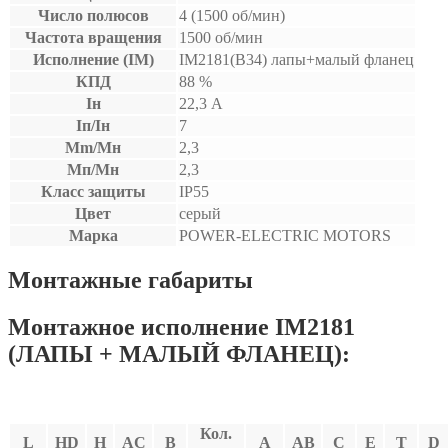
Число полюсов
4 (1500 об/мин)
Частота вращения
1500 об/мин
Исполнение (IM)
IM2181(B34) лапы+малый фланец
КПД
88 %
Iн
22,3 А
Iп/Iн
7
Mm/Мн
2,3
Мп/Мн
2,3
Класс защиты
IP55
Цвет
серый
Марка
POWER-ELECTRIC MOTORS
Монтажные габариты
Монтажное исполнение IM2181
(ЛАПЫ + МАЛЫЙ ФЛАНЕЦ):
Кол.
L
HD
H
AC
В
A
AB
C
E
T
D