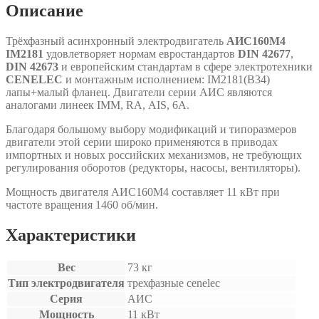
Описание
Трёхфазный асинхронный электродвигатель
АИС160М4
IM2181
удовлетворяет нормам евростандартов
DIN 42677
,
DIN 42673
и европейским стандартам в сфере электротехники
CENELEC
и монтажным исполнением: IM2181(B34)
лапы+малый фланец. Двигатели серии АИС являются
аналогами линеек IMM, RA, АIS, 6A.
Благодаря большому выбору модификаций и типоразмеров
двигатели этой серии широко применяются в приводах
импортных и новых российских механизмов, не требующих
регулирования оборотов (редукторы, насосы, вентиляторы).
Мощность двигателя АИС160М4 составляет 11 кВт при
частоте вращения 1460 об/мин.
Характеристики
Вес
73 кг
Тип электродвигателя
трехфазные cenelec
Серия
АИС
Мощность
11 кВт