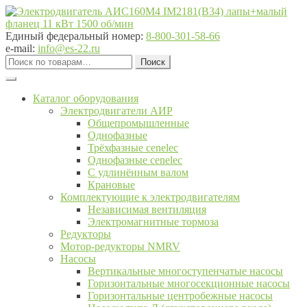
Перейти
Перейти
к
к
навигации
содержимому
Единый федеральный номер:
8-800-301-58-66
e-mail:
info@es-22.ru
Искать:
Поиск
Каталог оборудования
Электродвигатели АИР
Общепромышленные
Однофазные
Трёхфазные cenelec
Однофазные cenelec
С удлинённым валом
Крановые
Комплектующие к электродвигателям
Независимая вентиляция
Электромагнитные тормоза
Редукторы
Мотор-редукторы NMRV
Насосы
Вертикальные многоступенчатые насосы
Горизонтальные многосекционные насосы
Горизонтальные центробежные насосы