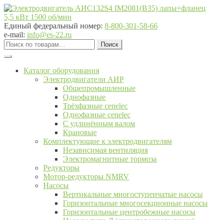
Перейти
Перейти
к
к
навигации
содержимому
Единый федеральный номер:
8-800-301-58-66
e-mail:
info@es-22.ru
Искать:
Поиск
Каталог оборудования
Электродвигатели АИР
Общепромышленные
Однофазные
Трёхфазные cenelec
Однофазные cenelec
С удлинённым валом
Крановые
Комплектующие к электродвигателям
Независимая вентиляция
Электромагнитные тормоза
Редукторы
Мотор-редукторы NMRV
Насосы
Вертикальные многоступенчатые насосы
Горизонтальные многосекционные насосы
Горизонтальные центробежные насосы