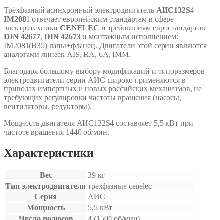
Трёхфазный асинхронный электродвигатель
АИС132S4
IM2081
отвечает европейским стандартам в сфере
электротехники
CENELEC
и требованиям евростандартов
DIN 42677
,
DIN 42673
и монтажным исполнением:
IM2081(B35) лапы+фланец. Двигатели этой серии являются
аналогами линеек АIS, RA, 6A, IMM.
Благодаря большому выбору модификаций и типоразмеров
электродвигатели серии АИС широко применяются в
приводах импортных и новых российских механизмов, не
требующих регулировки частоты вращения (насосы,
вентиляторы, редукторы).
Мощность двигателя АИС132S4 составляет 5,5 кВт при
частоте вращения 1440 об/мин.
Характеристики
Вес
39 кг
Тип электродвигателя
трехфазные cenelec
Серия
АИС
Мощность
5,5 кВт
Число полюсов
4 (1500 об/мин)