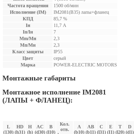
Частота вращения
1500 об/мин
Исполнение (IM)
IM2081(B35) лапы+фланец
КПД
85,7 %
Iн
11,7 А
Iп/Iн
7
Mm/Мн
2,3
Мп/Мн
2,3
Класс защиты
IP55
Цвет
серый
Марка
POWER-ELECTRIC MOTORS
Монтажные габариты
Монтажное исполнение IM2081
(ЛАПЫ + ФЛАНЕЦ):
Кол.
L
HD
H
AC
В
A
AB
C
E
T
D
отв.
(130)
(h31)
(h)
(d30)
(l10)
(b10)
(b11)
(l31)
(I1)
(l20)
(d1)