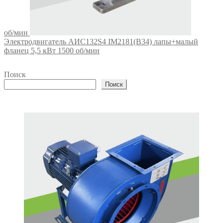
об/мин
Электродвигатель АИС132S4 IM2181(B34) лапы+малый
фланец 5,5 кВт 1500 об/мин
Поиск
Поиск