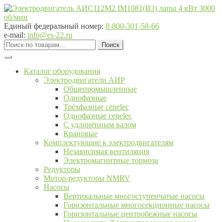
Перейти
Перейти
к
к
навигации
содержимому
Единый федеральный номер:
8-800-301-58-66
e-mail:
info@es-22.ru
Искать:
Поиск
Каталог оборудования
Электродвигатели АИР
Общепромышленные
Однофазные
Трёхфазные cenelec
Однофазные cenelec
С удлинённым валом
Крановые
Комплектующие к электродвигателям
Независимая вентиляция
Электромагнитные тормоза
Редукторы
Мотор-редукторы NMRV
Насосы
Вертикальные многоступенчатые насосы
Горизонтальные многосекционные насосы
Горизонтальные центробежные насосы