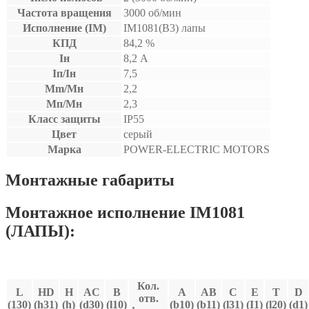
Частота вращения
3000 об/мин
Исполнение (IM)
IM1081(B3) лапы
КПД
84,2 %
Iн
8,2 А
Iп/Iн
7,5
Mm/Мн
2,2
Мп/Мн
2,3
Класс защиты
IP55
Цвет
серый
Марка
POWER-ELECTRIC MOTORS
Монтажные габариты
Монтажное исполнение IM1081
(ЛАПЫ):
Кол.
L
HD
H
AC
В
A
AB
C
E
T
D
отв.
(130)
(h31)
(h)
(d30)
(l10)
(b10)
(b11)
(l31)
(I1)
(l20)
(d1)