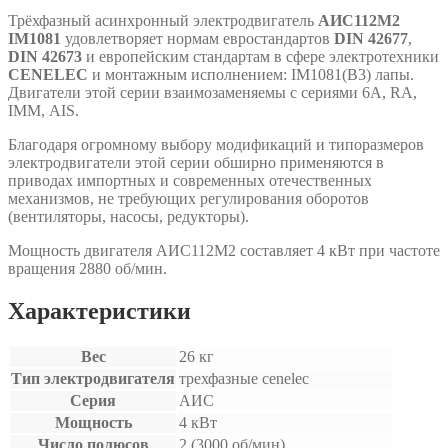
Трёхфазный асинхронный электродвигатель
АИС112М2
IM1081
удовлетворяет нормам евростандартов
DIN 42677
,
DIN 42673
и европейским стандартам в сфере электротехники
CENELEC
и монтажным исполнением: IM1081(B3) лапы.
Двигатели этой серии взаимозаменяемы с сериями 6A, RA,
IMM, АIS.
Благодаря огромному выбору модификаций и типоразмеров
электродвигатели этой серии обширно применяются в
приводах импортных и современных отечественных
механизмов, не требующих регулирования оборотов
(вентиляторы, насосы, редукторы).
Мощность двигателя АИС112М2 составляет 4 кВт при частоте
вращения 2880 об/мин.
Характеристики
Вес
26 кг
Тип электродвигателя
трехфазные cenelec
Серия
АИС
Мощность
4 кВт
Число полюсов
2 (3000 об/мин)