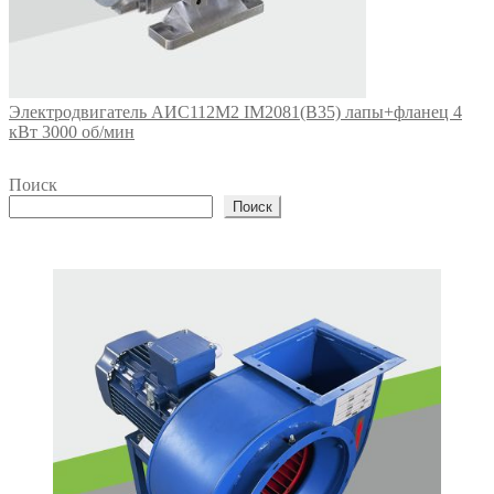
Электродвигатель АИС112М2 IM2081(B35) лапы+фланец 4
кВт 3000 об/мин
Поиск
Поиск