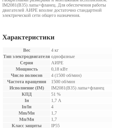
IM2081(B35) лапы+фланец. Для обеспечения работы
двигателей АИРЕ вполне достаточно стандартной
электрической сети общего назначения.
Характеристики
Вес
4 кг
Тип электродвигателя
однофазные
Серия
АИРЕ
Мощность
0,18 кВт
Число полюсов
4 (1500 об/мин)
Частота вращения
1500 об/мин
Исполнение (IM)
IM2081(B35) лапы+фланец
КПД
51 %
Iн
1,7 А
Iп/Iн
4
Mm/Мн
1,7
Мп/Мн
1,7
Класс защиты
IP55