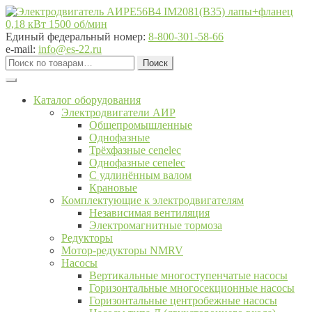
Перейти
Перейти
к
к
навигации
содержимому
Единый федеральный номер:
8-800-301-58-66
e-mail:
info@es-22.ru
Искать:
Поиск
Каталог оборудования
Электродвигатели АИР
Общепромышленные
Однофазные
Трёхфазные cenelec
Однофазные cenelec
С удлинённым валом
Крановые
Комплектующие к электродвигателям
Независимая вентиляция
Электромагнитные тормоза
Редукторы
Мотор-редукторы NMRV
Насосы
Вертикальные многоступенчатые насосы
Горизонтальные многосекционные насосы
Горизонтальные центробежные насосы