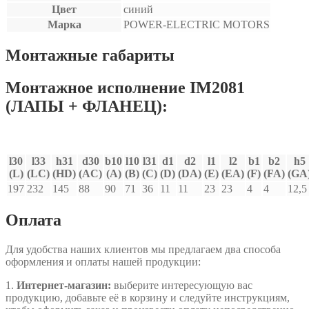
Цвет
синий
Марка
POWER-ELECTRIC MOTORS
Монтажные габариты
Монтажное исполнение IM2081
(ЛАПЫ + ФЛАНЕЦ):
l30
l33
h31
d30
b10
l10
l31
d1
d2
l1
l2
b1
b2
h5
(L)
(LC)
(HD)
(AC)
(A)
(B)
(C)
(D)
(DA)
(E)
(EA)
(F)
(FA)
(GA
197
232
145
88
90
71
36
11
11
23
23
4
4
12,5
Оплата
Для удобства наших клиентов мы предлагаем два способа
оформления и оплаты нашей продукции:
1.
Интернет-магазин:
выберите интересующую вас
продукцию, добавьте её в корзину и следуйте инструкциям,