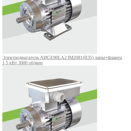
Электродвигатель АИСЕ90LA2 IM2081(B35) лапы+фланец
1,5 кВт 3000 об/мин