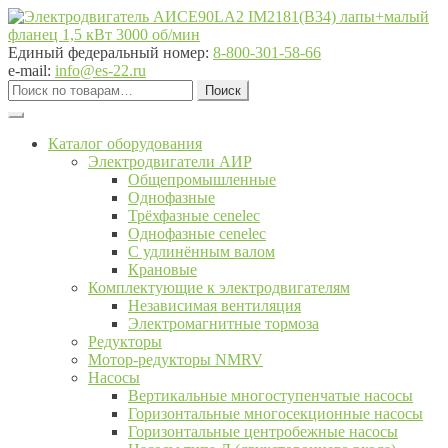
Перейти
Перейти
к
к
навигации
содержимому
Единый федеральный номер:
8-800-301-58-66
e-mail:
info@es-22.ru
Искать:
Поиск
Каталог оборудования
Электродвигатели АИР
Общепромышленные
Однофазные
Трёхфазные cenelec
Однофазные cenelec
С удлинённым валом
Крановые
Комплектующие к электродвигателям
Независимая вентиляция
Электромагнитные тормоза
Редукторы
Мотор-редукторы NMRV
Насосы
Вертикальные многоступенчатые насосы
Горизонтальные многосекционные насосы
Горизонтальные центробежные насосы