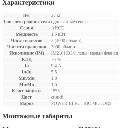
Характеристики
Вес
22 кг
Тип электродвигателя
однофазные cenelec
Серия
АИСЕ
Мощность
1,5 кВт
Число полюсов
2 (3000 об/мин)
Частота вращения
3000 об/мин
Исполнение (IM)
IM2181(B34) лапы+малый фланец
КПД
76 %
Iн
9,4 А
Iп/Iн
5,5
Mm/Мн
1,8
Мп/Мн
1,6
Класс защиты
IP55
Цвет
синий
Марка
POWER-ELECTRIC MOTORS
Монтажные габариты