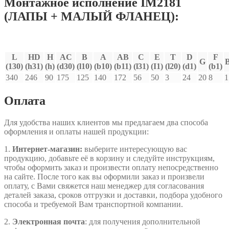
Монтажное исполнение IM2181
(ЛАПЫ + МАЛЫЙ ФЛАНЕЦ):
L
HD
H
AC
В
A
AB
C
E
T
D
F
G
(130)
(h31)
(h)
(d30)
(l10)
(b10)
(b11)
(l31)
(I1)
(l20)
(d1)
(b1)
340
246
90
175
125
140
172
56
50
3
24
20
8
1
Оплата
Для удобства наших клиентов мы предлагаем два способа
оформления и оплаты нашей продукции:
1.
Интернет-магазин:
выберите интересующую вас
продукцию, добавьте её в корзину и следуйте инструкциям,
чтобы оформить заказ и произвести оплату непосредственно
на сайте. После того как вы оформили заказ и произвели
оплату, с Вами свяжется наш менеджер для согласования
деталей заказа, сроков отгрузки и доставки, подбора удобного
способа и требуемой Вам транспортной компании.
2.
Электронная почта
: для получения дополнительной