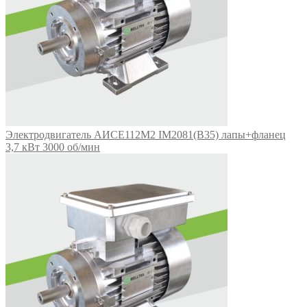
Электродвигатель АИСЕ112М2 IM2081(B35) лапы+фланец
3,7 кВт 3000 об/мин