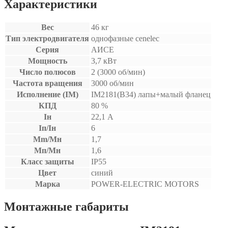
Характеристики
Вес
46 кг
Тип электродвигателя
однофазные cenelec
Серия
АИСЕ
Мощность
3,7 кВт
Число полюсов
2 (3000 об/мин)
Частота вращения
3000 об/мин
Исполнение (IM)
IM2181(B34) лапы+малый фланец
КПД
80 %
Iн
22,1 А
Iп/Iн
6
Mm/Мн
1,7
Мп/Мн
1,6
Класс защиты
IP55
Цвет
синий
Марка
POWER-ELECTRIC MOTORS
Монтажные габариты