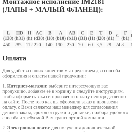
Монтажное исполнение IM2181
(ЛАПЫ + МАЛЫЙ ФЛАНЕЦ):
L
HD
H
AC
В
A
AB
C
E
T
D
F
G
(130)
(h31)
(h)
(d30)
(l10)
(b10)
(b11)
(l31)
(I1)
(l20)
(d1)
(b1)
450
285
112
220
140
190
230
70
60
3,5
28
24
8
Оплата
Для удобства наших клиентов мы предлагаем два способа
оформления и оплаты нашей продукции:
1.
Интернет-магазин:
выберите интересующую вас
продукцию, добавьте её в корзину и следуйте инструкциям,
чтобы оформить заказ и произвести оплату непосредственно
на сайте. После того как вы оформили заказ и произвели
оплату, с Вами свяжется наш менеджер для согласования
деталей заказа, сроков отгрузки и доставки, подбора удобного
способа и требуемой Вам транспортной компании.
2.
Электронная почта
: для получения дополнительной