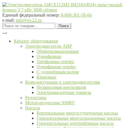
Перейти
Перейти
к
к
навигации
содержимому
Единый федеральный номер:
8-800-301-58-66
e-mail:
info@es-22.ru
Искать:
Поиск
Каталог оборудования
Электродвигатели АИР
Общепромышленные
Однофазные
Трёхфазные cenelec
Однофазные cenelec
С удлинённым валом
Крановые
Комплектующие к электродвигателям
Независимая вентиляция
Электромагнитные тормоза
Редукторы
Мотор-редукторы NMRV
Насосы
Вертикальные многоступенчатые насосы
Горизонтальные многосекционные насосы
Горизонтальные центробежные насосы