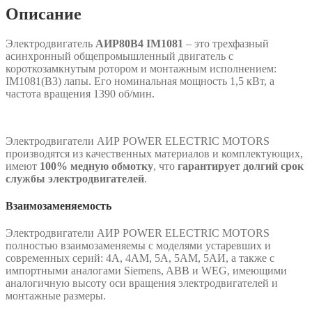
Описание
Электродвигатель
АИР80В4 IM1081
– это трехфазный
асинхронный общепромышленный двигатель с
короткозамкнутым ротором и монтажным исполнением:
IM1081(B3) лапы. Его номинальная мощность 1,5 кВт, а
частота вращения 1390 об/мин.
Электродвигатели АИР POWER ELECTRIC MOTORS
производятся из качественных материалов и комплектующих,
имеют
100% медную обмотку
, что
гарантирует долгий срок
службы электродвигателей
.
Взаимозаменяемость
Электродвигатели АИР POWER ELECTRIC MOTORS
полностью взаимозаменяемы с моделями устаревших и
современных серий: 4А, 4АМ, 5А, 5АМ, 5АИ, а также с
импортными аналогами Siemens, ABB и WEG, имеющими
аналогичную высоту оси вращения электродвигателей и
монтажные размеры.