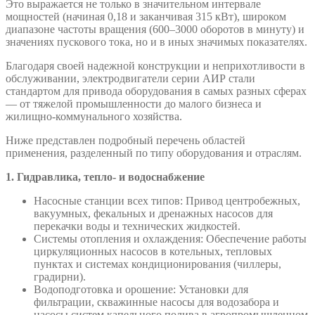
Это выражается не только в значительном интервале
мощностей (начиная 0,18 и заканчивая 315 кВт), широком
диапазоне частоты вращения (600–3000 оборотов в минуту) и
значениях пускового тока, но и в иных значимых показателях.
Благодаря своей надежной конструкции и неприхотливости в
обслуживании, электродвигатели серии АИР стали
стандартом для привода оборудования в самых разных сферах
— от тяжелой промышленности до малого бизнеса и
жилищно-коммунального хозяйства.
Ниже представлен подробный перечень областей
применения, разделенный по типу оборудования и отраслям.
1. Гидравлика, тепло- и водоснабжение
Насосные станции всех типов: Привод центробежных,
вакуумных, фекальных и дренажных насосов для
перекачки воды и технических жидкостей.
Системы отопления и охлаждения: Обеспечение работы
циркуляционных насосов в котельных, тепловых
пунктах и системах кондиционирования (чиллеры,
градирни).
Водоподготовка и орошение: Установки для
фильтрации, скважинные насосы для водозабора и
насосы систем капельного полива в агропромышленном