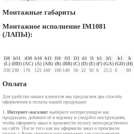
Монтажные габариты
Монтажное исполнение IM1081
(ЛАПЫ):
l30
h31
d30
b10
b11
l10
l11
l31
d1
l1
b1
h5
h1
h
(L)
(HD)
(AC)
(A)
(AB)
(B)
(BB)
(C)
(D)
(E)
(F)
(GA)
(GD)
(H)
350
230
176
125
160
100
140
50
22
50
6
21,5
6
80
Оплата
Для удобства наших клиентов мы предлагаем два способа
оформления и оплаты нашей продукции:
1.
Интернет-магазин:
выберите интересующую вас
продукцию, добавьте её в корзину и следуйте инструкциям,
чтобы оформить заказ и произвести оплату непосредственно
на сайте. После того как вы оформили заказ и произвели
оплату, с Вами свяжется наш менеджер для согласования