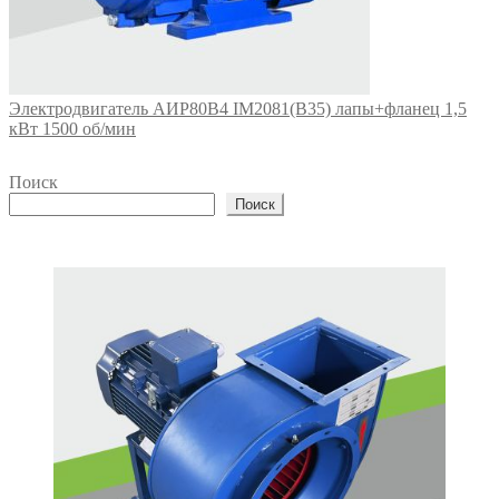
Электродвигатель АИР80В4 IM2081(B35) лапы+фланец 1,5
кВт 1500 об/мин
Поиск
Поиск