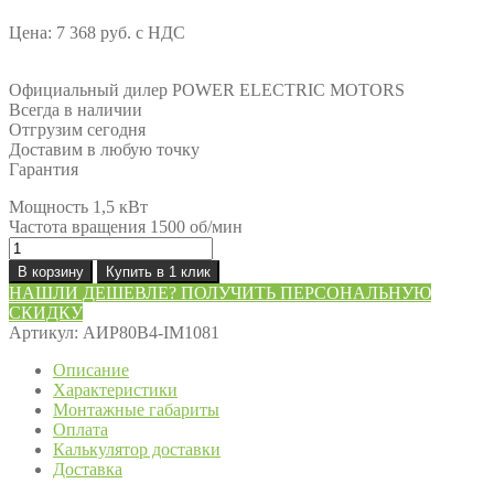
Цена:
7 368
руб.
с НДС
Официальный дилер POWER ELECTRIC MOTORS
Всегда в наличии
Отгрузим сегодня
Доставим в любую точку
Гарантия
Мощность 1,5 кВт
Частота вращения 1500 об/мин
Количество
товара
В корзину
Купить в 1 клик
Электродвигатель
НАШЛИ ДЕШЕВЛЕ? ПОЛУЧИТЬ ПЕРСОНАЛЬНУЮ
АИР80В4
СКИДКУ
IM1081(B3)
Артикул:
АИР80В4-IM1081
лапы
1,5
Описание
кВт
Характеристики
1500
Монтажные габариты
об/
Оплата
мин
Калькулятор доставки
Доставка