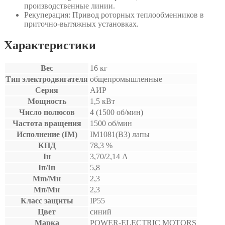
производственные линии.
Рекуперация: Привод роторных теплообменников в
приточно-вытяжных установках.
Характеристики
Вес
16 кг
Тип электродвигателя
общепромышленные
Серия
АИР
Мощность
1,5 кВт
Число полюсов
4 (1500 об/мин)
Частота вращения
1500 об/мин
Исполнение (IM)
IM1081(B3) лапы
КПД
78,3 %
Iн
3,70/2,14 А
Iп/Iн
5,8
Mm/Мн
2,3
Мп/Мн
2,3
Класс защиты
IP55
Цвет
синий
Марка
POWER-ELECTRIC MOTORS