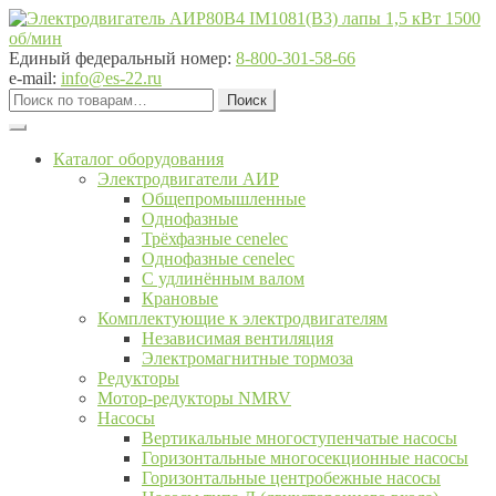
Перейти
Перейти
к
к
навигации
содержимому
Единый федеральный номер:
8-800-301-58-66
e-mail:
info@es-22.ru
Искать:
Поиск
Каталог оборудования
Электродвигатели АИР
Общепромышленные
Однофазные
Трёхфазные cenelec
Однофазные cenelec
С удлинённым валом
Крановые
Комплектующие к электродвигателям
Независимая вентиляция
Электромагнитные тормоза
Редукторы
Мотор-редукторы NMRV
Насосы
Вертикальные многоступенчатые насосы
Горизонтальные многосекционные насосы
Горизонтальные центробежные насосы