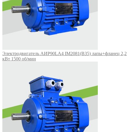
Электродвигатель АИР90LA4 IM2081(B35) лапы+фланец 2,2
кВт 1500 об/мин