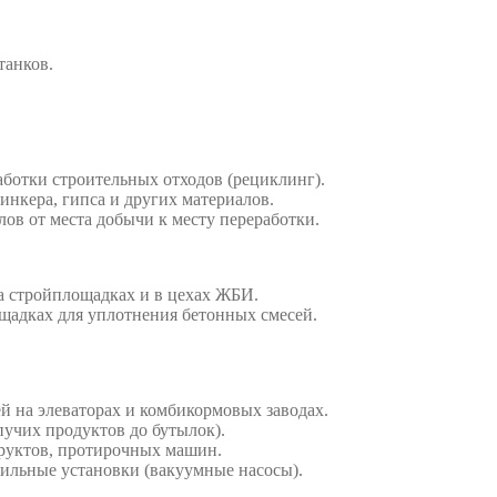
танков.
аботки строительных отходов (рециклинг).
нкера, гипса и других материалов.
ов от места добычи к месту переработки.
а стройплощадках и в цехах ЖБИ.
щадках для уплотнения бетонных смесей.
й на элеваторах и комбикормовых заводах.
пучих продуктов до бутылок).
руктов, протирочных машин.
оильные установки (вакуумные насосы).