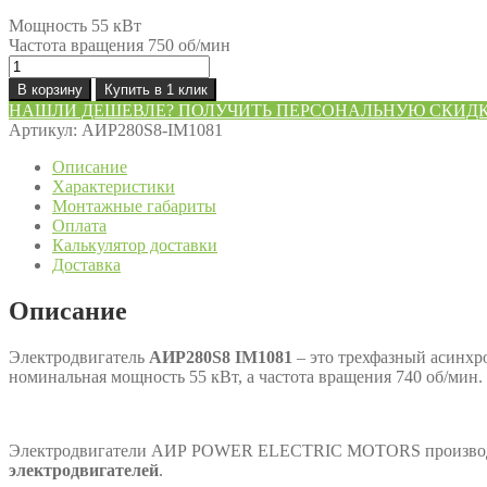
Мощность 55 кВт
Частота вращения 750 об/мин
Количество
товара
В корзину
Купить в 1 клик
Электродвигатель
НАШЛИ ДЕШЕВЛЕ? ПОЛУЧИТЬ ПЕРСОНАЛЬНУЮ СКИД
АИР280S8
Артикул:
АИР280S8-IM1081
IM1081(B3)
лапы
Описание
55
Характеристики
кВт
Монтажные габариты
750
Оплата
об/
Калькулятор доставки
мин
Доставка
Описание
Электродвигатель
АИР280S8 IM1081
– это трехфазный асинх
номинальная мощность 55 кВт, а частота вращения 740 об/мин.
Электродвигатели АИР POWER ELECTRIC MOTORS производят
электродвигателей
.