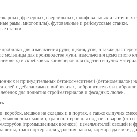
токарных, фрезерных, сверлильных, шлифовальных и заточных с
ьные рамы, многопилы), фуговальные и рейсмусовые станки.
ые станки.
дробилки для измельчения руды, щебня, угля, а также для перер
 мельницы для производства муки, измельчения цементного кли
ековых) и скребковых конвейеров для подачи сыпучих материал
ионных и принудительных бетоносмесителей (бетономешалок) н
ателей с дебалансами в виброситах, вибропитателях и вибропло
 лебедок для поднятия стройматериалов и фасадных люлек.
ть
 коробок, мешков на складах и в портах, а также сыпучих смесе
, упаковочных машин, транспортеров для подачи товаров (от сы
мясорубок (промышленных волчков), измельчителей овощей и ф
ашины, транспортеры для удаления навоза, кормораздатчики, д