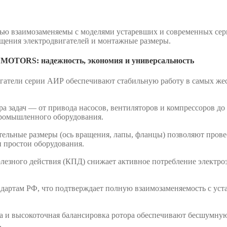
заимозаменяемы с моделями устаревших и современных серий
ения электродвигателей и монтажные размеры.
OTORS: надежность, экономия и универсальность
атели серии АИР обеспечивают стабильную работу в самых жест
 задач — от привода насосов, вентиляторов и компрессоров до 
ромышленного оборудования.
ьные размеры (ось вращения, лапы, фланцы) позволяют провест
и простои оборудования.
езного действия (КПД) снижает активное потребление электро
дартам РФ, что подтверждает полную взаимозаменяемость с уст
 и высокоточная балансировка ротора обеспечивают бесшумную 
.