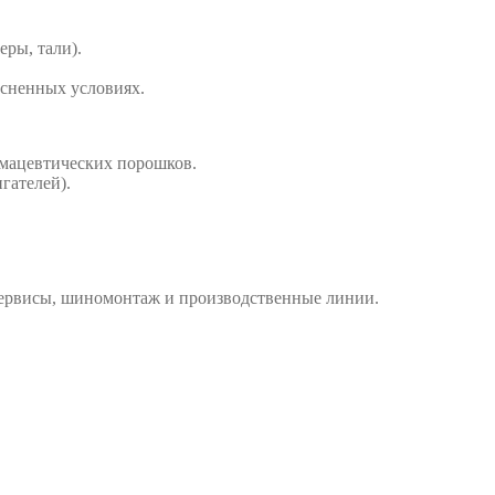
ры, тали).
есненных условиях.
рмацевтических порошков.
гателей).
сервисы, шиномонтаж и производственные линии.