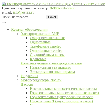
Перейти
Перейти
к
к
Единый федеральный номер:
8-800-301-58-66
навигации
содержимому
e-mail:
info@es-22.ru
Искать:
Поиск
Каталог оборудования
Электродвигатели АИР
Общепромышленные
Однофазные
Трёхфазные cenelec
Однофазные cenelec
С удлинённым валом
Крановые
Комплектующие к электродвигателям
Независимая вентиляция
Электромагнитные тормоза
Редукторы
Мотор-редукторы NMRV
Насосы
Вертикальные многоступенчатые насосы
Горизонтальные многосекционные насосы
Горизонтальные центробежные насосы
Насосы типа Д (двухстороннего входа)