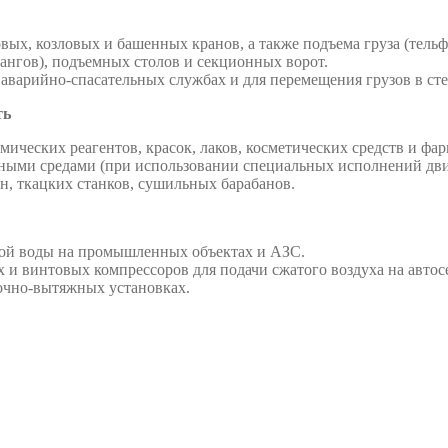
х, козловых и башенных кранов, а также подъема груза (тельфе
ангов), подъемных столов и секционных ворот.
в аварийно-спасательных службах и для перемещения грузов в ст
ть
ических реагентов, красок, лаков, косметических средств и фа
вными средами (при использовании специальных исполнений дви
, ткацких станков, сушильных барабанов.
ной воды на промышленных объектах и АЗС.
и винтовых компрессоров для подачи сжатого воздуха на авто
очно-вытяжных установках.