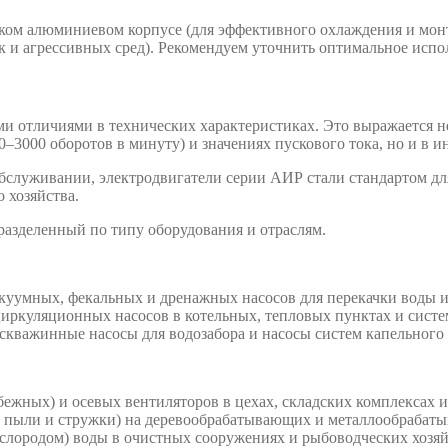
ком алюминиевом корпусе (для эффективного охлаждения и монт
к и агрессивных сред). Рекомендуем уточнить оптимальное испо
 отличиями в технических характеристиках. Это выражается не 
0–3000 оборотов в минуту) и значениях пускового тока, но и в и
бслуживании, электродвигатели серии АИР стали стандартом дл
 хозяйства.
азделенный по типу оборудования и отраслям.
куумных, фекальных и дренажных насосов для перекачки воды и
иркуляционных насосов в котельных, тепловых пунктах и систе
 скважинные насосы для водозабора и насосы систем капельног
жных) и осевых вентиляторов в цехах, складских комплексах 
с пыли и стружки) на деревообрабатывающих и металлообрабат
слородом) воды в очистных сооружениях и рыбоводческих хозяй