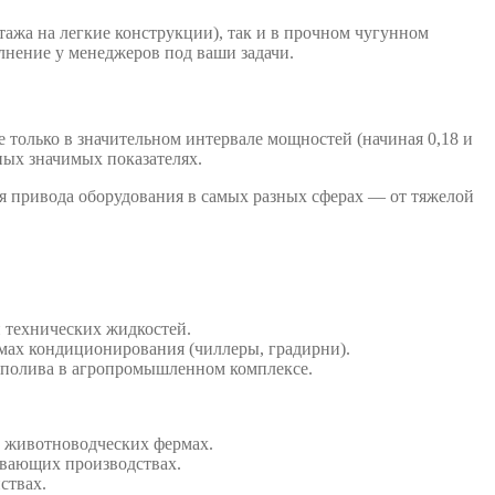
ажа на легкие конструкции), так и в прочном чугунном
лнение у менеджеров под ваши задачи.
только в значительном интервале мощностей (начиная 0,18 и
ных значимых показателях.
я привода оборудования в самых разных сферах — от тяжелой
 технических жидкостей.
мах кондиционирования (чиллеры, градирни).
о полива в агропромышленном комплексе.
и животноводческих фермах.
ывающих производствах.
ствах.