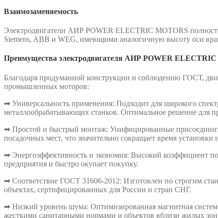
Взаимозаменяемость
Электродвигатели АИР POWER ELECTRIC MOTORS полностью в
Siemens, ABB и WEG, имеющими аналогичную высоту оси вращ
Преимущества электродвигателя АИР POWER ELECTRIC M
Благодаря продуманной конструкции и соблюдению ГОСТ, двиг
промышленных моторов:
➡ Универсальность применения: Подходит для широкого спектра
металлообрабатывающих станков. Оптимальное решение для п
➡ Простой и быстрый монтаж: Унифицированные присоединител
посадочных мест, что значительно сокращает время установки 
➡ Энергоэффективность и экономия: Высокий коэффициент пол
предприятия и быстро окупает покупку.
➡ Соответствие ГОСТ 31606-2012: Изготовлен по строгим стан
объектах, сертифицированных для России и стран СНГ.
➡ Низкий уровень шума: Оптимизированная магнитная система
жесткими санитарными нормами и объектов вблизи жилых зон