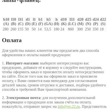
лапы+фланец:
b10
l10
l31
d1
l1
b1
h5
h
d10
l33
d20
d25
d24
d22
(A)
(B)
(C)
(D)
(E)
(F)
(GA)
(H)
(K)
(LC)
(M)
(N)
(P)
(S)
280
260
155
50
50
14
53,5
180
24
860
300
250
350
18
Оплата
Для удобства наших клиентов мы предлагаем два способа
оформления и оплаты нашей продукции:
1.
Интернет-магазин:
выберите интересующую вас
продукцию, добавьте её в корзину и следуйте инструкциям,
чтобы оформить заказ и произвести оплату непосредственно
на сайте. После того как вы оформили заказ и произвели
оплату, с Вами свяжется наш менеджер для согласования
деталей заказа, сроков отгрузки и доставки, подбора удобного
способа и требуемой Вам транспортной компании.
2.
Электронная почта
: для получения дополнительной
информации о продукции или заказа счёта на оплату,
пожалуйста, отправьте запрос на
info@es-22.ru
. Представитель