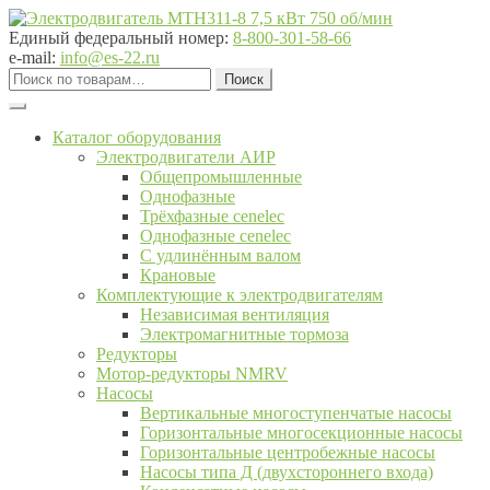
Перейти
Перейти
к
к
Единый федеральный номер:
8-800-301-58-66
навигации
содержимому
e-mail:
info@es-22.ru
Искать:
Поиск
Каталог оборудования
Электродвигатели АИР
Общепромышленные
Однофазные
Трёхфазные cenelec
Однофазные cenelec
С удлинённым валом
Крановые
Комплектующие к электродвигателям
Независимая вентиляция
Электромагнитные тормоза
Редукторы
Мотор-редукторы NMRV
Насосы
Вертикальные многоступенчатые насосы
Горизонтальные многосекционные насосы
Горизонтальные центробежные насосы
Насосы типа Д (двухстороннего входа)