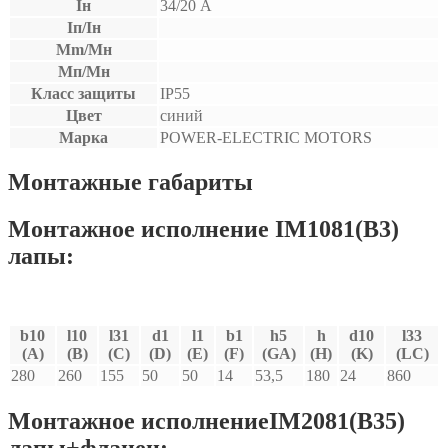
Iн
34/20 А
Iп/Iн
Mm/Мн
Мп/Мн
Класс защиты
IP55
Цвет
синий
Марка
POWER-ELECTRIC MOTORS
Монтажные габариты
Монтажное исполнение IM1081(B3)
лапы:
b10
l10
l31
d1
l1
b1
h5
h
d10
l33
(A)
(B)
(C)
(D)
(E)
(F)
(GA)
(H)
(K)
(LC)
280
260
155
50
50
14
53,5
180
24
860
Монтажное исполнениеIM2081(B35)